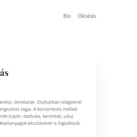
Bio
Oktatás
ás
enész, zenetanár. Elsősorban világzenei
angszeres tagja. A koncertezés mellett
rek (cajón, darbuka, keretdob, udu)
ktatóanyagok készítésével is foglalkozik.