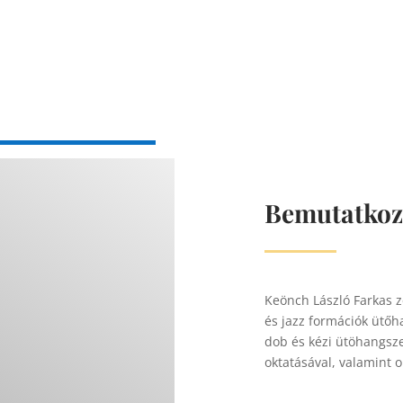
Bemutatkoz
Keönch László Farkas z
és jazz formációk ütőh
dob és kézi ütöhangsze
oktatásával, valamint o