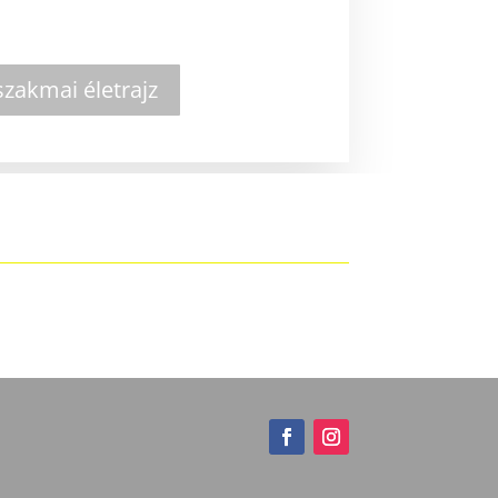
zakmai életrajz