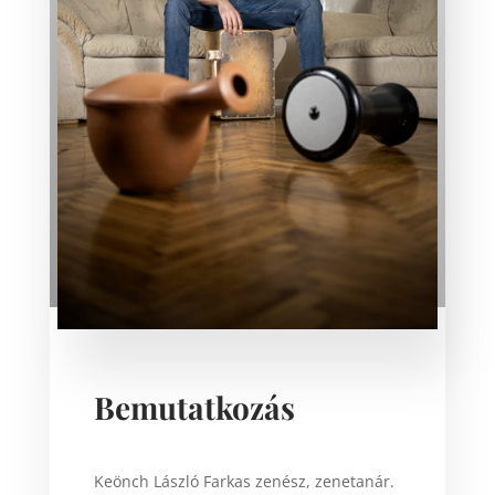
Bemutatkozás
Keönch László Farkas zenész, zenetanár.